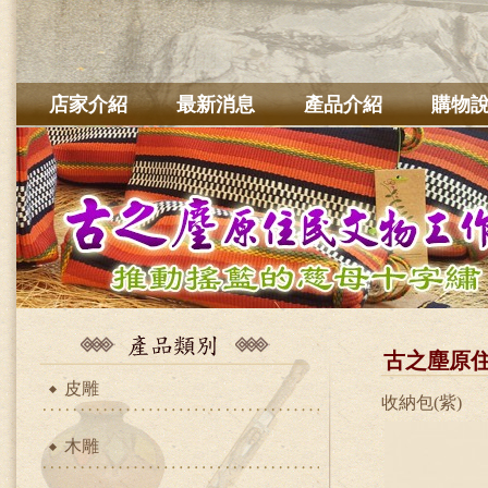
店家介紹
最新消息
產品介紹
購物
古之塵原
皮雕
收納包(紫)
木雕