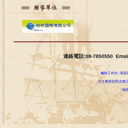
連絡電話:08-7850550 Email
楓婷工作坊
|
瑪芙
古之塵原住民文物
|
鳩