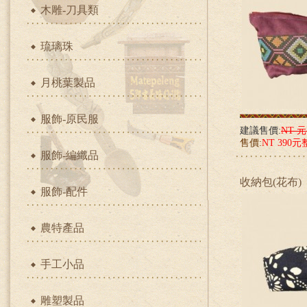
木雕-刀具類
琉璃珠
月桃葉製品
服飾-原民服
建議售價:
NT 
售價:
NT 390元
服飾-編織品
收納包(花布)
服飾-配件
農特產品
手工小品
雕塑製品