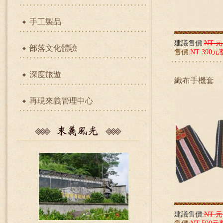
手工製品
建議售價:
NT 
部落文化體驗
售價:
NT 390元
深度旅遊
織布手機套
再現來義管理中心
建議售價:
NT 