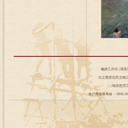
楓婷工作坊 | 瑪芙
古之塵原住民文物工作
| 鳩浙恩澇
免付費服務專線 ：0800-36