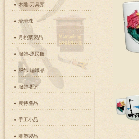
木雕-刀具類
琉璃珠
月桃葉製品
服飾-原民服
服飾-編織品
服飾-配件
農特產品
手工小品
雕塑製品