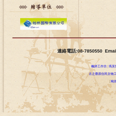
連絡電話:08-7850550 Email
楓婷工作坊
|
瑪芙
古之塵原住民文物
|
鳩