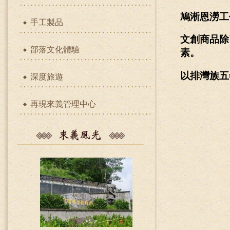
鳩淅恩澇工
手工製品
文創商品除
部落文化體驗
素。
以排灣族五
深度旅遊
再現來義管理中心