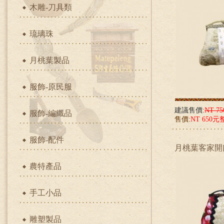
木雕-刀具類
琉璃珠
月桃葉製品
服飾-原民服
建議售價:
NT 7
服飾-編織品
售價:
NT 650元
服飾-配件
月桃葉客家開
農特產品
手工小品
雕塑製品