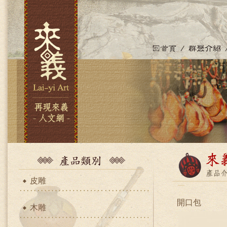
皮雕
開口包
木雕