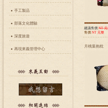
手工製品
部落文化體驗
建議售價:
NT 
售價:
NT 元整
深度旅遊
月桃葉抱枕
再現來義管理中心