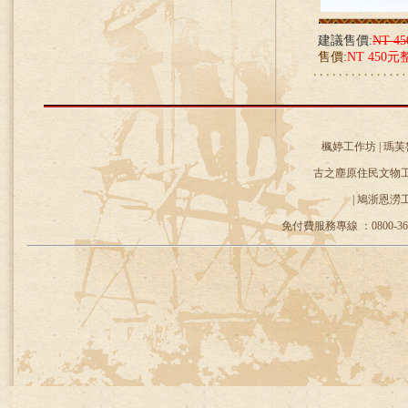
建議售價:
NT 4
售價:
NT 450元
楓婷工作坊 | 瑪芙
古之塵原住民文物工作
| 鳩浙恩澇
免付費服務專線 ：0800-36