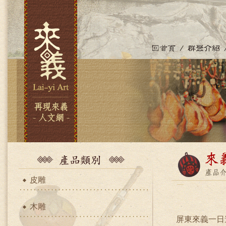
皮雕
木雕
屏東來義一日