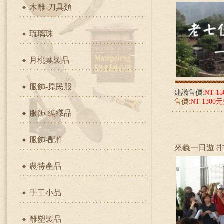
木雕-刀具類
琉璃珠
月桃葉製品
服飾-原民服
建議售價:
NT 1
售價:
NT 1300
服飾-編織品
服飾-配件
來義一日遊 
農特產品
手工小品
雕塑製品