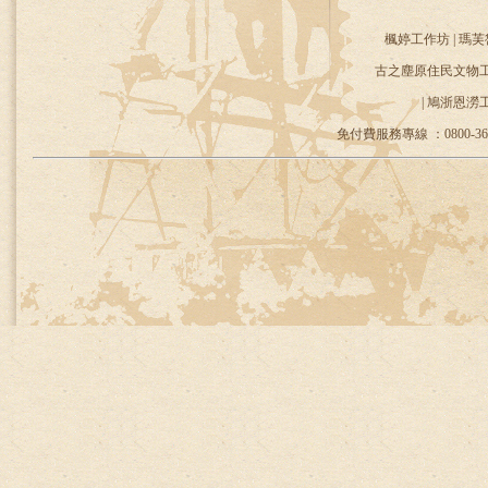
楓婷工作坊 | 瑪芙
古之塵原住民文物工作
| 鳩浙恩澇
免付費服務專線 ：0800-36