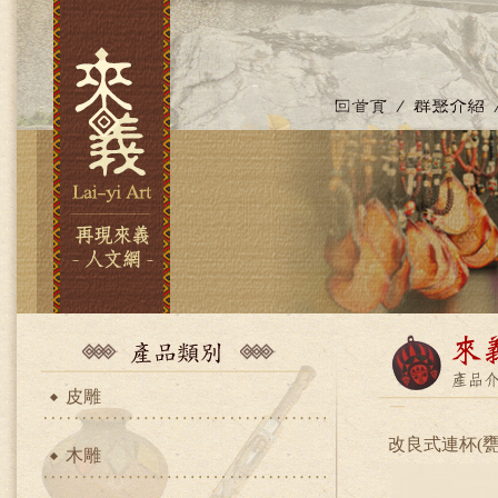
皮雕
改良式連杯(甕
木雕