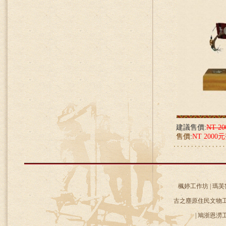
建議售價:
NT 2
售價:
NT 2000
楓婷工作坊 | 瑪芙
古之塵原住民文物工作
| 鳩浙恩澇