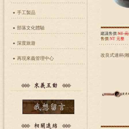
手工製品
部落文化體驗
建議售價:
NT 
售價:
NT 元整
深度旅遊
改良式連杯(雕
再現來義管理中心