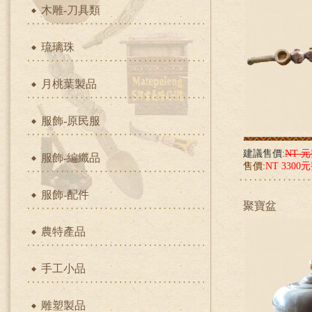
木雕-刀具類
琉璃珠
月桃葉製品
服飾-原民服
建議售價:
NT 
服飾-編織品
售價:
NT 3300
服飾-配件
聚寶盆
農特產品
手工小品
雕塑製品