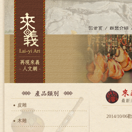
皮雕
2014/1
木雕